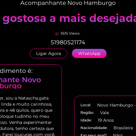
Acompanhante Novo Hamburgo
 gostosa a mais desejada
3615 Views
51980521174
Ligar Agora
WhatsApp
dimento é:
ante Novo
burgo
er, sou a Natascha,gata
 linda e muito carinhosa,
Novo Hamburgo -
Local:
ra e 48 quilos, quero que
Vale
Região:
coloque tudinho no meu
19 Anos
Idade:
loso. Venha experimentar
Brasileira
Nacionalidade:
dutora, tenho certeza que
. Farei loucuras com você,
Não!
Faz sexo anal?