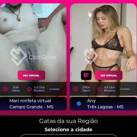
3138
4.5 Click
27814
4.5 Click
Contato:
Contato:
Views
Reviews
Views
Reviews
Mari ninfeta virtual
Any
Campo Grande - MS
Três Lagoas - MS
Gatas da sua Região
Selecione a cidade