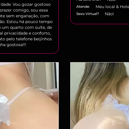
erdade. Vou gozar gostoso
Meu local & Hote
Atende:
prazer comigo, sou essa
Não!
Sexo Virtual?
ente sem enganação, com
ção. Estou há pouco tempo
um quarto com suíte, de
al privacidade e conforto,
ato pelo telefone beijinhos
ha gostosa!!!