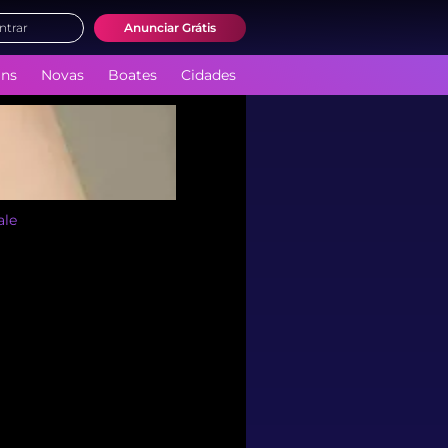
ntrar
Anunciar Grátis
ans
Novas
Boates
Cidades
ale