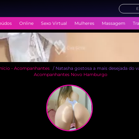
E
eúdos
Online
Sexo Virtual
Mulheres
Massagem
Tr
Início - Acompanhantes
/ Natasha gostosa a mais desejada do v
Acompanhantes Novo Hamburgo