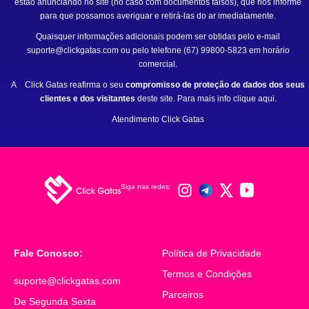
estão anunciando no site (no caso com documentos falsos), que nos informe
para que possamos averiguar e retirá-las do ar imediatamente.
Quaisquer informações adicionais podem ser obtidas pelo e-mail
suporte@clickgatas.com
ou pelo telefone
(67) 99800-5823
em horário
comercial.
A
Click Gatas
reafirma o seu
compromisso de proteção de dados dos seus
clientes e dos visitantes
deste site. Para mais info
clique aqui.
Atendimento
Click Gatas
Siga nas redes:
Fale Conosco:
Política de Privacidade
Política de
Privacidade
Termos e Condições
Termos e Condições
suporte@clickgatas.com
Fale Conosco
Parceiros
Parceiros
De Segunda Sexta