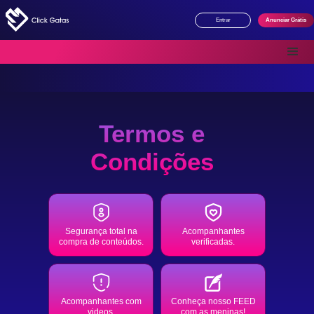
Entrar
Anunciar Grátis
Termos e
Condições
Segurança total na
Acompanhantes
compra de conteúdos.
verificadas.
Acompanhantes com
Conheça nosso FEED
videos.
com as meninas!