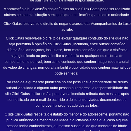
de sua livre autoria e inteira responsabilidade.
A aprovação e/ou exlcusão dos anúncios no site
Click Gatas
pode ser realizado
atráves pela administração sem quaisquer notificações para com o anúnciante.
Click Gatas reserva-se o direito de negar o acesso das Acompanhantes de Luxo
ao site.
Click Gatas reserva-se o direito de excluir qualquer conteúdo do site que não
seja permitido à opinião do Click Gatas , incluindo, entre outros: conteúdo
difamatório, ameaçador, insultuoso, bem como conteúdo em que a violência
seja glorificada ou possa incitar a violência ou qualquer outro forma de
comportamento punível, bem como conteúdo que contém imagens ou material
de vídeo de crianças, pornografia infantil e publicidade que contém material que
pode ser ilegal.
No caso de alguma foto publicada no site possuir sua propriedade de direito
autoral vinculada a alguma outra pessoa ou empresa, a responsabilidade do
site Click Gatas limitar-se-á a promover a imediata retirada das mesmas, após
ser notificada por e-mail do ocorrido e de serem enviados documentos que
comprovem a propriedade destas fotos.
O site Click Gatas respeita o estatuto do menor e do adolescente, portanto não
publica anúncios de menores de idade. Solicitamos ainda que, caso alguma
pessoa tenha conhecimento, ou mesmo suspeita, de que menores de idade