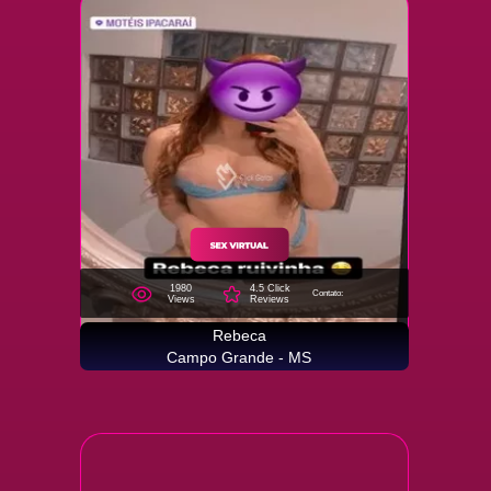
1980
4.5 Click
Contato:
Views
Reviews
Rebeca
Campo Grande - MS