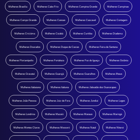
Mulheres Brasilia
Mulheres Cabo Frio
Mulheres Campina Grande
Mulheres Campinas
Mulheres Campo Grande
Mulheres Canoas
Mulheres Cascavel
Mulheres Contagem
Mulheres Criciúma
Mulheres Cuiabá
Mulheres Curitiba
Mulheres Diadema
Mulheres Dourados
Mulheres Duque de Caxias
Mulheres Feira de Santana
Mulheres Florianópolis
Mulheres Fortaleza
Mulheres Foz do Iguaçu
Mulheres Goiânia
Mulheres Gravataí
Mulheres Guarujá
Mulheres Guarulhos
Mulheres Ilheus
Mulheres Itabaiana
Mulheres Itabuna
Mulheres Jaboatão dos Guararapes
Mulheres João Pessoa
Mulheres Juiz de Fora
Mulheres Jundiaí
Mulheres Lages
Mulheres Londrina
Mulheres Maceió
Mulheres Manaus
Mulheres Maringá
Mulheres Montes Claros
Mulheres Mossoró
Mulheres Natal
Mulheres Niteroi