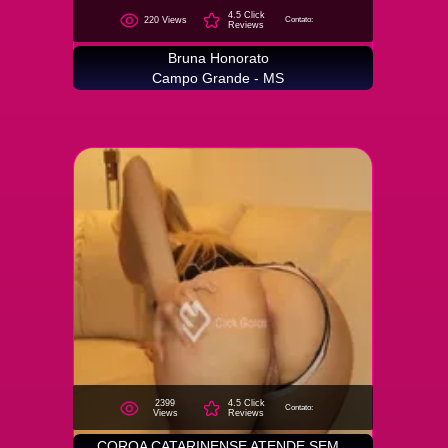
4.5 Click
220 Views
Contato:
Reviews
Bruna Honorato
Campo Grande - MS
2399
4.5 Click
Contato:
Views
Reviews
COROA CATARINENSE ATENDE SEM