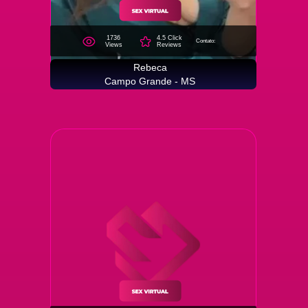
1736
4.5 Click
Contato:
Views
Reviews
Rebeca
Campo Grande - MS