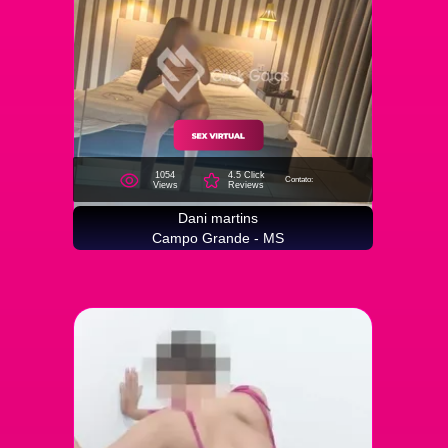
1054
4.5 Click
Contato:
Views
Reviews
Dani martins
Campo Grande - MS