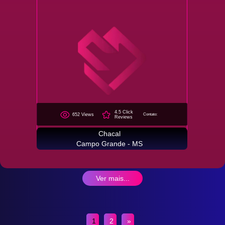
4.5 Click
652 Views
Contato:
Reviews
Chacal
Campo Grande - MS
Ver mais...
1
2
»