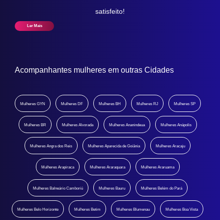
satisfeito!
Ler Mais
Acompanhantes mulheres em outras Cidades
Mulheres GYN
Mulheres DF
Mulheres BH
Mulheres RJ
Mulheres SP
Mulheres BR
Mulheres Alvorada
Mulheres Ananindeua
Mulheres Anápolis
Mulheres Angra dos Reis
Mulheres Aparecida de Goiânia
Mulheres Aracaju
Mulheres Arapiraca
Mulheres Araraquara
Mulheres Araruama
Mulheres Balneário Camboriú
Mulheres Bauru
Mulheres Belém do Pará
Mulheres Belo Horizonte
Mulheres Betim
Mulheres Blumenau
Mulheres Boa Vista