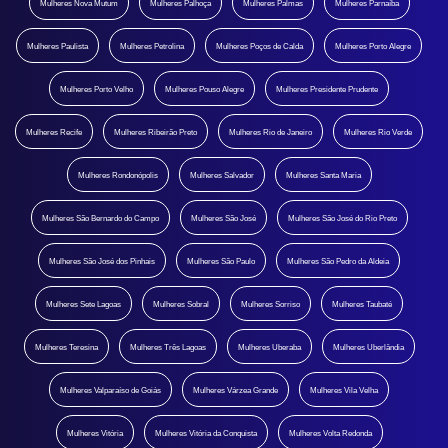
Mulheres Nova Mutum
Mulheres Palhoça
Mulheres Palmas
Mulheres Parnaíba
Mulheres Paulista
Mulheres Petrolina
Mulheres Poços de Calda
Mulheres Porto Alegre
Mulheres Porto Velho
Mulheres Pouso Alegre
Mulheres Presidente Prudente
Mulheres Recife
Mulheres Ribeirão Preto
Mulheres Rio de Janeiro
Mulheres Rio Verde
Mulheres Rondonópolis
Mulheres Salvador
Mulheres Santa Maria
Mulheres São Bernardo do Campo
Mulheres São José
Mulheres São José do Rio Preto
Mulheres São José dos Pinhais
Mulheres São Paulo
Mulheres São Pedro da Aldeia
Mulheres Sete Lagoas
Mulheres Sobral
Mulheres Sorriso
Mulheres Taubaté
Mulheres Teresina
Mulheres Três Lagoas
Mulheres Uberaba
Mulheres Uberlândia
Mulheres Valparaíso de Goiás
Mulheres Várzea Grande
Mulheres Vila Velha
Mulheres Vitória
Mulheres Vitória da Conquista
Mulheres Volta Redonda