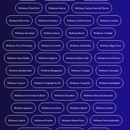
Mulheres Ponta Porã
Mulheres Naviraí
Mulheres Campo Novo do Parecis
Mulheres Morrinhos
Mulheres Itumbiara
Mulheres Caldas Novas
Mulheres Luziânia
Mulheres Amambai
Mulheres Ibiúna
Mulheres Brasil
Mulheres Trindade
Mulheres Novo Hamburgo
Mulheres Corumbá
Mulheres Sidrolândia
Mulheres Água Clara
Mulheres Anaurilândia
Mulheres Angélica
Mulheres Antônio João
Mulheres Aral Moreira
Mulheres Bandeirantes
Mulheres Bataguassu
Mulheres Caarapó
Mulheres Camapuã
Mulheres Caracol
Mulheres Chapadão do Sul
Mulheres Corguinho
Mulheres Deodápolis
Mulheres Dois Irmãos do Buriti
Mulheres Douradina
Mulheres Glória de Dourados
Mulheres Iguatemi
Mulheres Inocência
Mulheres Japorã
Mulheres Jardim
Mulheres Ladário
Mulheres Miranda
Mulheres Mundo Novo
Mulheres Nova Andradina