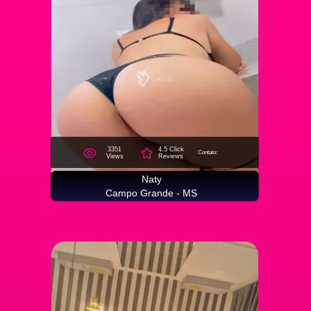
3351
4.5 Click
Contato:
Views
Reviews
Naty
Campo Grande - MS