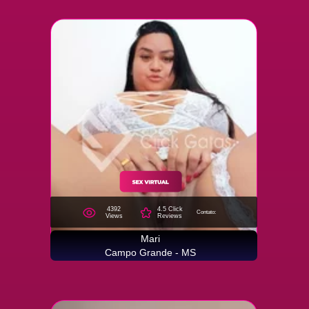
4392
4.5 Click
Contato:
Views
Reviews
Mari
Campo Grande - MS